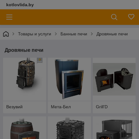
kotlovlida.by
Товары и услуги
Банные печи
Дровяные печи
Дровяные печи
Везувий
Мета-Бел
Grill'D