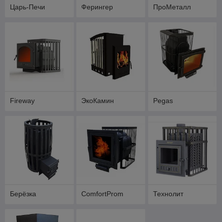
Царь-Печи
Ферингер
ПроМеталл
Fireway
ЭкоКамин
Pegas
Берёзка
ComfortProm
Технолит