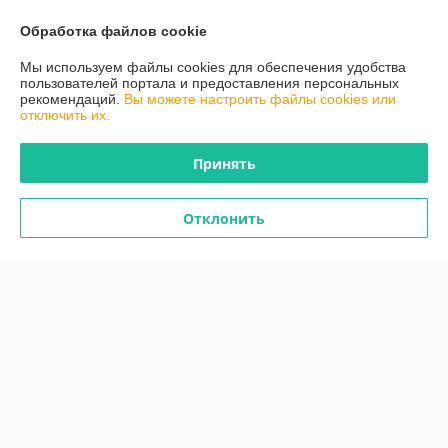
Обработка файлов cookie
О нас
Мы используем файлы cookies для обеспечения удобства
пользователей портала и предоставления персональных
рекомендаций.
Вы можете настроить файлы cookies или
Контакты
отключить их.
Доставка и оплата
Принять
График работы
Отклонить
Полная версия сайта
Политика обработки cookies
Сайт создан на платформе Deal.by