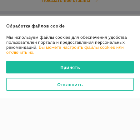
Показать все отзывы
О нас
Обработка файлов cookie
Контакты
Мы используем файлы cookies для обеспечения удобства
пользователей портала и предоставления персональных
рекомендаций.
Вы можете настроить файлы cookies или
Доставка и оплата
отключить их.
График работы
Принять
Полная версия сайта
Отклонить
Политика обработки cookies
Сайт создан на платформе Deal.by