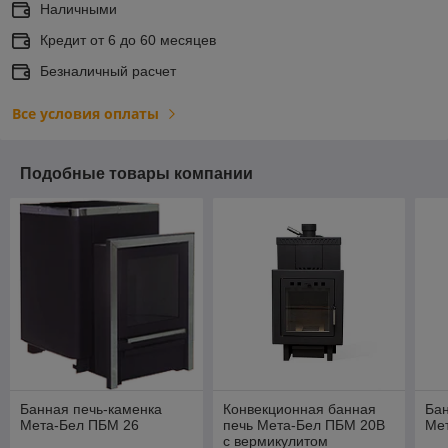
Наличными
Кредит от 6 до 60 месяцев
Безналичный расчет
Все условия оплаты
Подобные товары компании
Банная печь-каменка
Конвекционная банная
Бан
Мета-Бел ПБМ 26
печь Мета-Бел ПБМ 20В
Ме
с вермикулитом