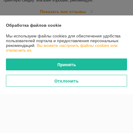
приятную скидку. Магазин хороший, рекомендую. 
Показать все отзывы
Обработка файлов cookie
О нас
Мы используем файлы cookies для обеспечения удобства
пользователей портала и предоставления персональных
рекомендаций.
Вы можете настроить файлы cookies или
Контакты
отключить их.
Доставка и оплата
Принять
График работы
Отклонить
Полная версия сайта
Политика обработки cookies
Сайт создан на платформе Deal.by