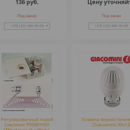
136
руб.
Цену уточняй
Под заказ
Под заказ
+375 (33) 366-76-09
+375 (33) 366-76-09
Регулировочный короб
Головка термостатич
Giacomini R508KY001
(Giacomini) 30х1.
(Монтажный набор с