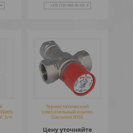
+375 (33) 366-76-09
й
Термостатический
 Watts
смесительный клапан
C 3/4
Giacomini R156
а
Цену уточняйте