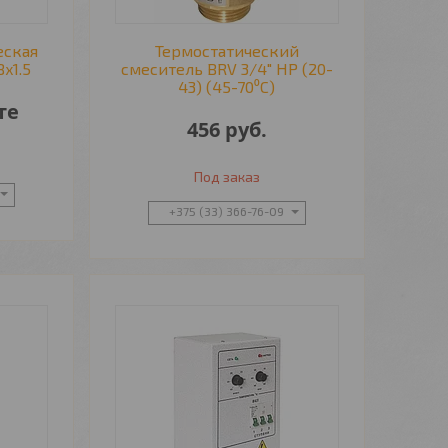
еская
Термостатический
x1.5
смеситель BRV 3/4" НР (20-
43) (45-70⁰С)
те
456
руб.
Под заказ
+375 (33) 366-76-09