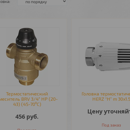
Термостатический
Головка термостатич
меситель BRV 3/4" НР (20-
HERZ “H” m 30x1.
43) (45-70⁰С)
Цену уточняй
456
руб.
Под заказ