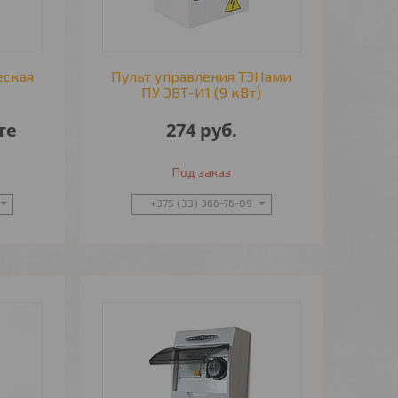
еская
Пульт управления ТЭНами
ПУ ЭВТ-И1 (9 кВт)
те
274
руб.
Под заказ
+375 (33) 366-76-09