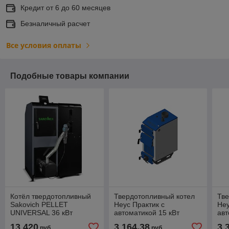
Кредит от 6 до 60 месяцев
Безналичный расчет
Все условия оплаты
Подобные товары компании
Котёл твердотопливный
Твердотопливный котел
Тве
Sakovich PELLET
Неус Практик с
Неу
UNIVERSAL 36 кВт
автоматикой 15 кВт
авт
13 420
3 164,38
3 
руб.
руб.