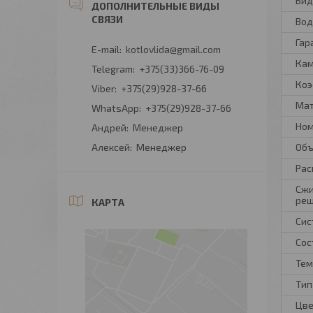
Вид
Вод
Гар
kotlovlida@gmail.com
Кам
+375(33)366-76-09
Коэ
+375(29)928-37-66
Мат
+375(29)928-37-66
Ном
Андрей
Менеджер
Алексей
Менеджер
Объ
Рас
Сжи
ре
КАРТА
Сис
Сос
Тем
Тип
Цве