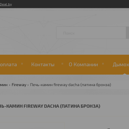
Deal.by
 оплата
Контакты
О Компании
Дымох
амин
Fireway
Печь-камин fireway dacha (патина бронза)
ЧЬ-КАМИН FIREWAY DACHA (ПАТИНА БРОНЗА)