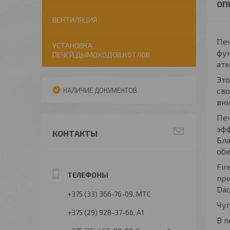
ВЕНТИЛЯЦИЯ
Печ
УСТАНОВКА
фун
ПЕЧЕЙ,ДЫМОХОДОВ,КОТЛОВ.
ат
Это
сво
НАЛИЧИЕ ДОКУМЕНТОВ
вни
Печ
эфф
КОНТАКТЫ
Бла
обе
Fir
при
Dac
+375 (33) 366-76-09
МТС
Чуг
+375 (29) 928-37-66
А1
В п