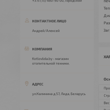
+375 (15) 460-90-00
Городской
пе
Теп
Ди
Раз
Заг
Андрей/Алексей
ХА
Kotlovlida.by - магазин
отопительной техники.
Ос
Про
ул.Калинина д.57, Лида, Беларусь
Стр
Вес