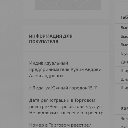
Га
Выс
ИНФОРМАЦИЯ ДЛЯ
Выс
ПОКУПАТЕЛЯ
Выс
Глу
Диа
Индивидуальный
предприниматель Кузин Андрей
Ши
Александрович
Шир
г.Лида, ул.Южный городок,15-11
Шир
Дата регистрации в Торговом
реестре/Реестре бытовых услуг:
Ко
Не подлежит занесению в реестр
Зол
Номер в Торговом реестре/
Инс