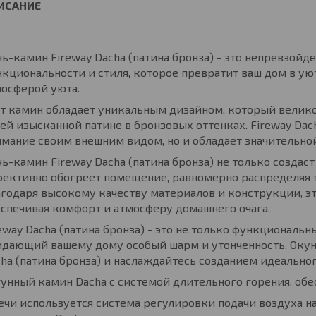
ь-камин Fireway Dacha (патина бронза) - это непревзойде
кциональности и стиля, которое превратит ваш дом в у
мосферой уюта.
т камин обладает уникальным дизайном, который велик
ей изысканной патине в бронзовых оттенках. Fireway Dac
мание своим внешним видом, но и обладает значительн
ь-камин Fireway Dacha (патина бронза) не только создас
ективно обогреет помещение, равномерно распределяя 
годаря высокому качеству материалов и конструкции, э
спечивая комфорт и атмосферу домашнего очага.
eway Dacha (патина бронза) - это не только функциональн
дающий вашему дому особый шарм и утонченность. Окуни
ha (патина бронза) и наслаждайтесь созданием идеальног
унный камин Dacha с системой длительного горения, обе
ечи используется система регулировки подачи воздуха н