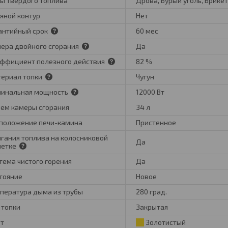
ы твердого топлива
Дрова, Бурый уголь, Брике
яной контур
Нет
антийный срок
60 мес
ера двойного сгорания
Да
ффициент полезного действия
82 %
ериал топки
Чугун
инальная мощность
12000 Вт
ем камеры сгорания
34 л
положение печи-камина
Пристенное
гания топлива на колосниковой
Да
шетке
тема чистого горения
Да
тояние
Новое
пература дыма из трубы
280 град.
 топки
Закрытая
т
Золотистый