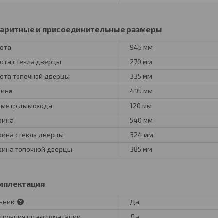
баритные и присоединительные размеры
ота
945 мм
ота стекла дверцы
270 мм
ота топочной дверцы
335 мм
бина
495 мм
метр дымохода
120 мм
рина
540 мм
ина стекла дверцы
324 мм
ина топочной дверцы
385 мм
мплектация
ьник
Да
трукция по эксплуатации
Да