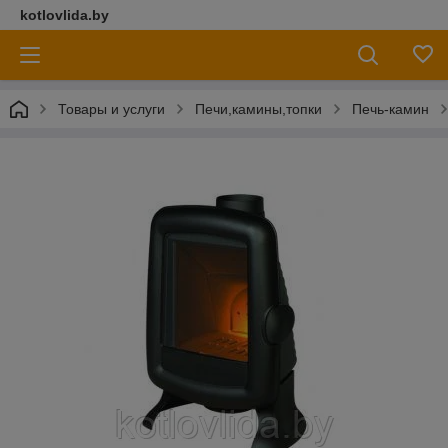
kotlovlida.by
Товары и услуги
Печи,камины,топки
Печь-камин