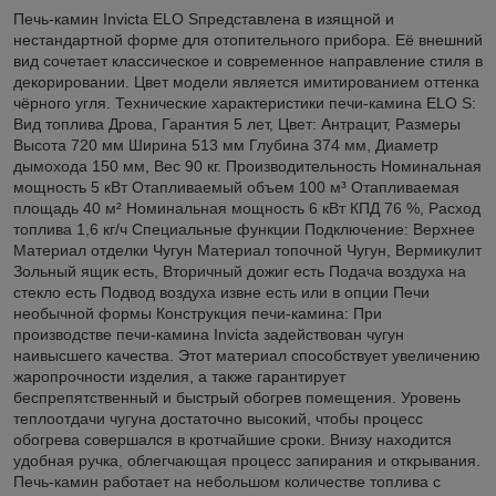
Печь-камин Invicta ELO Sпредставлена в изящной и
нестандартной форме для отопительного прибора. Её внешний
вид сочетает классическое и современное направление стиля в
декорировании. Цвет модели является имитированием оттенка
чёрного угля. Технические характеристики печи-камина ELO S:
Вид топлива Дрова, Гарантия 5 лет, Цвет: Антрацит, Размеры
Высота 720 мм Ширина 513 мм Глубина 374 мм, Диаметр
дымохода 150 мм, Вес 90 кг. Производительность Номинальная
мощность 5 кВт Отапливаемый объем 100 м³ Отапливаемая
площадь 40 м² Номинальная мощность 6 кВт КПД 76 %, Расход
топлива 1,6 кг/ч Специальные функции Подключение: Верхнее
Материал отделки Чугун Материал топочной Чугун, Вермикулит
Зольный ящик есть, Вторичный дожиг есть Подача воздуха на
стекло есть Подвод воздуха извне есть или в опции Печи
необычной формы Конструкция печи-камина: При
производстве печи-камина Invicta задействован чугун
наивысшего качества. Этот материал способствует увеличению
жаропрочности изделия, а также гарантирует
беспрепятственный и быстрый обогрев помещения. Уровень
теплоотдачи чугуна достаточно высокий, чтобы процесс
обогрева совершался в кротчайшие сроки. Внизу находится
удобная ручка, облегчающая процесс запирания и открывания.
Печь-камин работает на небольшом количестве топлива с