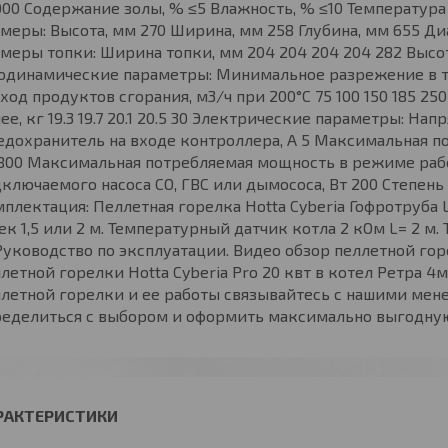
00 Содержание золы, % ≤5 Влажность, % ≤10 Температура 
меры: Высота, мм 270 Ширина, мм 258 Глубина, мм 655 Д
меры топки: Ширина топки, мм 204 204 204 204 282 Высота
зодинамические параметры: Минимальное разрежение в 
ход продуктов сгорания, м3/ч при 200°С 75 100 150 185 250
ее, кг 19.3 19.7 20.1 20.5 30 Электрические параметры: Нап
дохранитель на входе контроллера, А 5 Максимальная п
800 Максимальная потребляемая мощность в режиме раб
ключаемого насоса СО, ГВС или дымососа, Вт 200 Степе
плектация: Пеллетная горелка Hotta Cyberia Гофротруба L=
к 1,5 или 2 м. Температурный датчик котла 2 кОм L= 2 м.
Руководство по эксплуатации. Видео обзор пеллетной гор
летной горелки Hotta Cyberia Pro 20 квт в котел Ретра 
ллетной горелки и ее работы связывайтесь с нашими ме
еделиться с выбором и оформить максимально выгодную 
РАКТЕРИСТИКИ