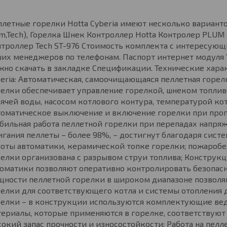
летные горелки Hotta Cyberia имеют несколько варианто
m,Tech), Горелка Шнек Контроллер Hotta Контролер PLU
нтроллер Tech ST-976 Стоимость комплекта с интересую
их менеджеров по телефонам. Паспорт интернет модуля 1
но скачать в закладке Спецификации. Технические хара
eria: Автоматическая, самоочищающаяся пеллетная горе
елки обеспечивает управление горелкой, шнеком топлив
ячей воды, насосом котлового контура, температурой к
томатическое выключение и включение горелки при проп
бильная работа пеллетной горелки при перепадах напряж
гания пеллеты – более 98%, – достигнут благодаря сист
оты автоматики, керамической топке горелки; пожаробез
елки организована с разрывом струи топлива; Конструк
оматики позволяют оперативно контролировать безопасн
щности пеллетной горелки в широком диапазоне позвол
елки для соответствующего котла и системы отопления
елки – в конструкции используются комплектующие веду
териалы, которые применяются в горелке, соответству
окий запас прочности и износостойкости; Работа на пелл