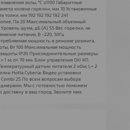
плавления золы, °С ≥1100 Габаритные
иаметр колена горелки, мм 70 Установочные
 топки, мм 192 192 192 192 241
топке, Па 20 Максимальный объемный
 Уровень шума, дБ (А) 55 Вес горелки, не
ряжение питания, В ~220, 50Гц
отребляемая мощность в режиме розжига,
оты, Вт 100 Максимальная мощность
нь защиты IP20 Присоединительные размеры:
 1 м; ø= 70 мм. Блок управления OXI КП.
 Температурный датчик питателя 2 кОм; L= 2
елки Hotta Cyberia: Видео установки
4м Combi 25 По всем вопросам выбора
неджерами. Мы с готовностью поможем
доставку в ваш город. Звоните нам.