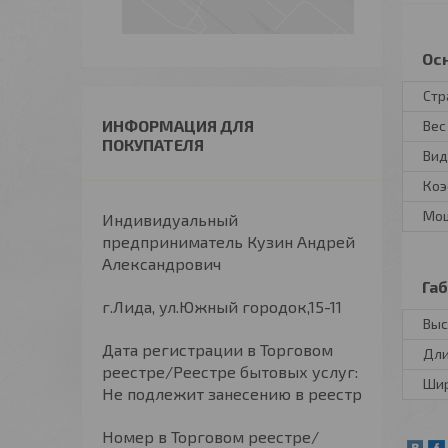
Ос
Стр
ИНФОРМАЦИЯ ДЛЯ
Вес
ПОКУПАТЕЛЯ
Вид
Коэ
Мощ
Индивидуальный
предприниматель Кузин Андрей
Александрович
Га
г.Лида, ул.Южный городок,15-11
Выс
Дата регистрации в Торговом
Дл
реестре/Реестре бытовых услуг:
Ши
Не подлежит занесению в реестр
Номер в Торговом реестре/