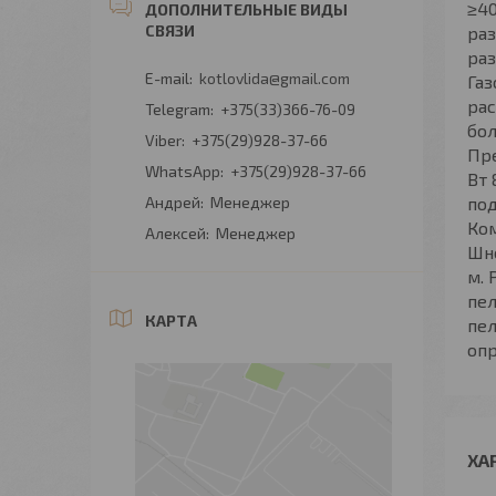
≥40
раз
раз
kotlovlida@gmail.com
Га
рас
+375(33)366-76-09
бол
+375(29)928-37-66
Пре
+375(29)928-37-66
Вт 
Андрей
Менеджер
под
Ком
Алексей
Менеджер
Шне
м. 
пел
КАРТА
пе
опр
ХА