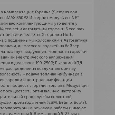
в комплектации: Горелка (Siemens под
M ecoMAX 850P2 Интернет модуль ecoNET
щими вас комплектующими уточняйте у
4 eco net и автоматики горелки 5 eco max
ктеристики пеллетной горелки Hotta
лка с подвижными колосниками; Автоматика
оподачи, дымососом, подачей на бойлер
отла, плавную модуляцию мощности горелки;
адании электрического напряжения;
ения в диапазоне 190-250В; Высокий КПД
еме распределения воздуха, алгоритму
опасность – подача топлива из бункера в
ция горелки и контрольные функции
ость процесса сгорания топлива; Модуляция
яют осуществить оптимальную настройку
 длительный срок службы пеллетной
щих производителей (EBM, Belimo, Bopla),
ют температурным режимам работы и имеют
ете диаметром 6-8 мм, длиной 5-25 мм с