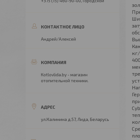
+375 (15) 460-90-00
Городской
зол
Пр
Ши
зат
обс
Андрей/Алексей
Выс
Как
кг/
400
мен
тре
Kotlovlida.by - магазин
уст
отопительной техники.
Нап
Гер
при
Cyb
теп
ул.Калинина д.57, Лида, Беларусь
кол
Сре
пло