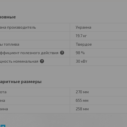
новные
ана производитель
Украина
19.7 кг
ы топлива
Твердое
ффициент полезного действия
98 %
ность номинальная
30 кВт
баритные размеры
ота
270 мм
ина
655 мм
рина
258 мм