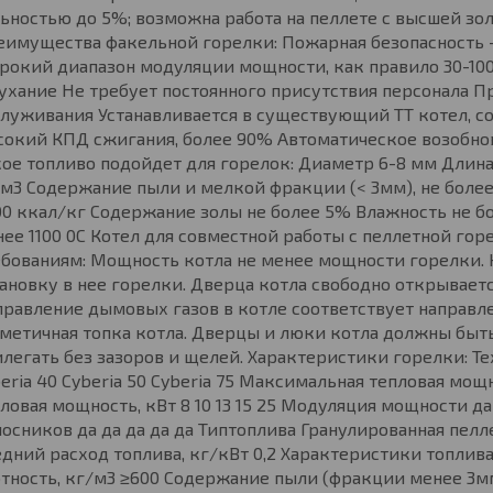
ьностью до 5%; возможна работа на пеллете с высшей зо
еимущества факельной горелки: Пожарная безопасность 
рокий диапазон модуляции мощности, как правило 30-10
ухание Не требует постоянного присутствия персонала П
луживания Устанавливается в существующий ТТ котел, с
окий КПД сжигания, более 90% Автоматическое возобнов
ое топливо подойдет для горелок: Диаметр 6-8 мм Длина
м3 Содержание пыли и мелкой фракции (< 3мм), не более
0 ккал/кг Содержание золы не более 5% Влажность не б
ее 1100 0С Котел для совместной работы с пеллетной г
бованиям: Мощность котла не менее мощности горелки. 
ановку в нее горелки. Дверца котла свободно открываетс
равление дымовых газов в котле соответствует направле
метичная топка котла. Дверцы и люки котла должны бы
легать без зазоров и щелей. Характеристики горелки: Те
eria 40 Cyberia 50 Cyberia 75 Максимальная тепловая мощ
ловая мощность, кВт 8 10 13 15 25 Модуляция мощности да
осников да да да да да Типтоплива Гранулированная пеллет
дний расход топлива, кг/кВт 0,2 Характеристики топлива
тность, кг/м3 ≥600 Содержание пыли (фракции менее 3мм)