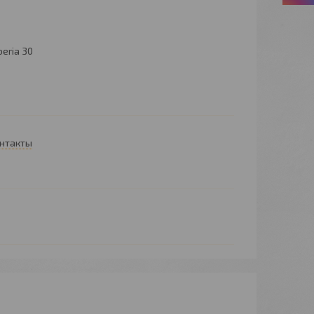
beria 30
онтакты