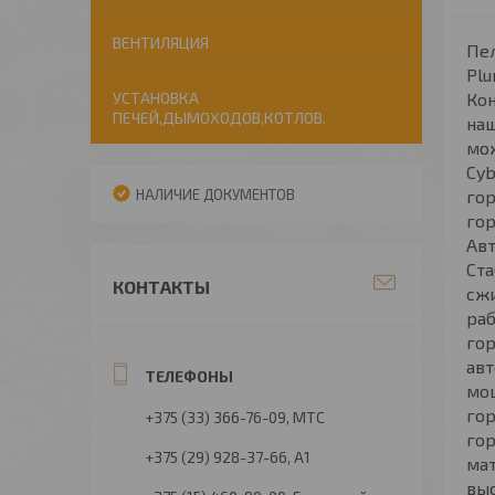
ВЕНТИЛЯЦИЯ
Пел
Plu
УСТАНОВКА
Ко
ПЕЧЕЙ,ДЫМОХОДОВ,КОТЛОВ.
наш
мож
Cyb
НАЛИЧИЕ ДОКУМЕНТОВ
гор
гор
Ав
Ста
КОНТАКТЫ
сжи
раб
гор
авт
мо
гор
+375 (33) 366-76-09
МТС
гор
+375 (29) 928-37-66
А1
ма
выс