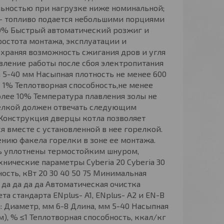
льностью при нагрузке ниже номинальной;
– топливо подается небольшими порциями
0% Быстрый автоматический розжиг и
ростота монтажа, эксплуатации и
охраняя возможность сжигания дров и угля
ление работы после сбоя электропитания
 5-40 мм Насыпная плотность не менее 600
 1% Теплотворная способность,не менее
олее 10% Температура плавления золы не
орелкой должен отвечать следующим
Конструкция дверцы котла позволяет
я вместе с установленной в нее горелкой.
нию факела горелки в зоне ее монтажа.
ть уплотнены термостойким шнуром,
хнические параметры Cyberia 20 Cyberia 30
ность, кВт 20 30 40 50 75 Минимальная
 да да да да Автоматическая очистка
а стандарта ENplus- A1, ENplus- A2 и EN-B
: Диаметр, мм 6-8 Длина, мм 5-40 Насыпная
, % ≤1 Теплотворная способность, ккал/кг