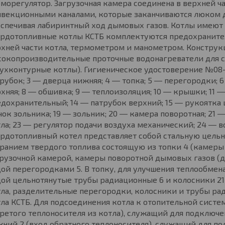
морегулятор. Загрузочная камера соединена в верхней ча
нвекционными каналами, которые заканчиваются люком д
спечивая лабиринтный ход дымовых газов. Котлы имеют 
ердотопливные котлы КСТБ комплектуются предохраните
хней части котла, термометром и манометром. Конструкц
сокопроизводительные проточные водонагреватели для 
ухконтурные котлы). Гигиеническое удостоверение №08-33-4
рубок; 3 ― дверца нижняя; 4 ― топка; 5 ― перегородки;
хняя; 8 ― обшивка; 9 ― теплоизоляция; 10 ― крышки; 11 
дохранительный; 14 ― патрубок верхний; 15 ― рукоятка 
ок зольника; 19 ― зольник; 20 ― камера поворотная; 21
ла; 23 ― регулятор подачи воздуха механический; 24 ― 
ердотопливный котел представляет собой стальную цел
ранием твердого топлива состоящую из топки 4 (камеры
грузочной камерой, камеры поворотной дымовых газов 
ой перегородками 5. В топку, для улучшения теплообме
ой цельнотянутые трубы радиационные 6 и колосники 21
тла, разделительные перегородки, колосники и трубы р
ла КСТБ. Для подсоединения котла к отопительной систе
ретого теплоносителя из котла), служащий для подключ
ний 2 (вход обратного теплоносителя), служащий для п