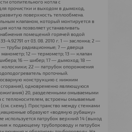
сти отопительного котла с
ля прочистки и выходом в дымоход,
развитую поверхность теплообмена.
льным клапаном, который монтируется в
ия котла позволяет устанавливать
снабжения помещений горячей водой
.92791 от 03. 08. 2010 г. 1 ― заслонка; 2 ―
 6 ― трубы радиационные; 7 ― дверца
― манометр; 12 ― термометр; 13 ― клапан
шибера; 16 ― шибер; 17 ― дымоход; 18 ―
 ― колосники; 22 ― патрубок опорожнения
водоподогреватель проточный.
ьносварную конструкцию с нижним
 сгорания), одновременно являющуюся
(дожигания) 20, разделенными омываемыми
на с теплоносителем, встроены омываемые
 (см. схему). Пространство между стенками
адиационные образуют «водяную рубашку»
ме используется патрубок верхний 14 (выход
ения к подающему трубопроводу и патрубок
одключения к обратному трубопроводу. На