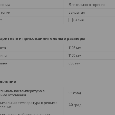
 котла
Длительного горения
 топки
Закрытая
т
Белый
баритные и присоединительные размеры
ота
1105 мм
бина
1170 мм
рина
650 мм
опление
симальная температура в
95 град.
име отопления
имальная температура в режиме
40 град.
пления
имальное рабочее давление