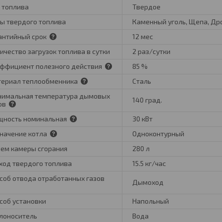
 топлива
Твердое
ы твердого топлива
Каменный уголь, Щепа, Дро
антийный срок
12 мес
ичество загрузок топлива в сутки
2 раз/сутки
ффициент полезного действия
85 %
ериал теплообменника
Сталь
имальная температура дымовых
140 град.
ов
ность номинальная
30 кВт
начение котла
Одноконтурный
ем камеры сгорания
280 л
ход твердого топлива
15.5 кг/час
соб отвода отработанных газов
Дымоход
соб установки
Напольный
лоноситель
Вода