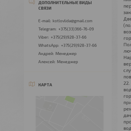
пер
зак
Две
kotlovlida@gmail.com
(по
+375(33)366-76-09
воз
+375(29)928-37-66
гор
Пол
+375(29)928-37-66
люч
Андрей
Менеджер
Нар
Алексей
Менеджер
вер
слу
пов
22.
КАРТА
вод
го
пр
рем
дач
про
во