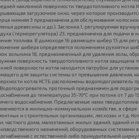
едней наклонной поверхности твердотопливного котла К
рывающая загрузочное окно, через которое производится
рца нижняя 3 предназначена для обслуживания колосник
ленья древесины и др.). Заслонка 1, регулируемая вручн
духа (терморегулятора) 23, предназначена для подачи в
ение топлива. В дымоходе 16 размещен шибер 15 для ре
ожение шибера определяется положением рукоятки шибе
ок зольника 18, предназначенный для удаления золы, об
ужная поверхность твердотопливного котла защищена те
хней поверхности котла находится патрубок для установ
жащего для защиты системы от превышения давления, ман
ерхности котла КСТБ расположены водоподогреватель п
 Водоподогреватель проточный предназначен для подогр
оснабжения до температуры 35-70°С при потоке от 7 до 1
рячего водоснабжения. Предлагаемые нами твердотопли
именяются в жилищно-коммунальном хозяйстве, в сфере 
онтных и строительных организациях, лесхозах и т.д. К
и, частного дома, малоэтажных жилых зданий, зданий и
изводственного назначений, оборудованных системами в
доснабжения с естественной либо принудительной цирку