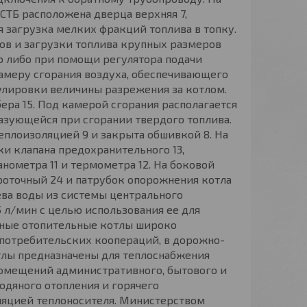
СТБ расположена дверца верхняя 7,
 загрузка мелких фракций топлива в топку.
ов и загрузки топлива крупных размеров
ую либо при помощи регулятора подачи
 камеру сгорания воздуха, обеспечивающего
гулировки величины разрежения за котлом.
ра 15. Под камерой сгорания располагается
разующейся при сгорании твердого топлива.
плоизоляцией 9 и закрыта обшивкой 8. На
ки клапана предохранительного 13,
ометра 11 и термометра 12. На боковой
роточный 24 и патрубок опорожнения котла
ева воды из системы центрального
5 л/мин с целью использования ее для
вные отопительные котлы широко
потребительских коопераций, в дорожно-
отлы предназначены для теплоснабжения
 помещений административного, бытового и
одяного отопления и горячего
ляцией теплоносителя. Министерством