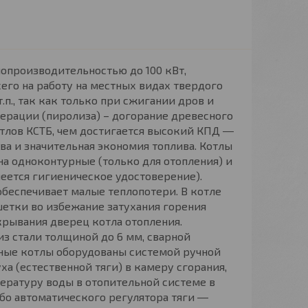
опроизводительностью до 100 кВт,
его на работу на местных видах твердого
.п., так как только при сжигании дров и
ерации (пиролиза) – догорание древесного
отлов КСТБ, чем достигается высокий КПД ―
ва и значительная экономия топлива. Котлы
я на одноконтурные (только для отопления) и
еется гигиеническое удостоверение).
обеспечивает малые теплопотери. В котле
етки во избежание затухания горения
ткрывания дверец котла отопления.
из стали толщиной до 6 мм, сварной
вные котлы оборудованы системой ручной
а (естественной тяги) в камеру сгорания,
ературу воды в отопительной системе в
бо автоматического регулятора тяги ―