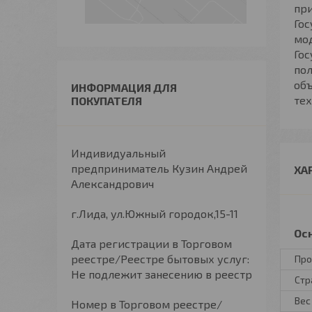
пр
Гос
мо
Гос
пол
об
ИНФОРМАЦИЯ ДЛЯ
тех
ПОКУПАТЕЛЯ
Индивидуальный
предприниматель Кузин Андрей
ХА
Александрович
г.Лида, ул.Южный городок,15-11
Ос
Дата регистрации в Торговом
реестре/Реестре бытовых услуг:
Про
Не подлежит занесению в реестр
Стр
Вес
Номер в Торговом реестре/