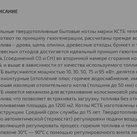
льные твердотопливные бытовые котлы марки КСТБ тепл
отают по принципу газогенерации, рассчитаны прежде вс
лива – дрова, щепа, опилки, древесные отходы, брикет и т
весных отходов достигается идеальный принцип газоген
а, (соединений СО и СН) во вторичной камере сгорания к
 и выше в зависимости от качества используемого топли
Б выпускаются мощностью 10, 30, 50, 75 и 95 кВт, делятс
хконтурные (отопление плюс горячее водоснабжение, им
ошая изоляция отопительного котла (толщина до 50 мм) 
Б имеется механизм для встряхивания колосниковой реш
лива, что позволяет встряхивать загрузку топлива без о
пливаемая площадь до 1200 м2. Котлы КСТБ изготовлены 
струкции. Средний срок службы до 15 лет. Твердотопли
о автоматической (термостат) регулировки подачи воздух
воляющей регулировать процесс горения топлива и темп
пазоне 30°С ― 90°С с помощью регулировочного винта ли