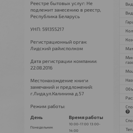
Реестре бытовых услуг: Не
Вид
подлежит занесению в реестр,
Вид
Республика Беларусь
Гар
УНП: 591355217
Кол
Коэ
Регистрационный орган:
Лидский райисполком
Мат
Мин
Дата регистрации компании:
газ
22.08.2016
Мощ
Местонахождение книги
Наз
замечаний и предложений:
Объ
г.Лида,ул.Калинина д.57
Рас
Режим работы:
Спо
День
Время работы
Спо
10:00-17:00
13:00-
Понедельник
Теп
14:00