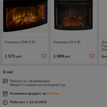
Firespace 33W S IR
Firespace 33 S IR
Эле
Fla
(Di
1 571
1 699
Це
руб.
руб.
О нас
Рейтинг не сформирован
Менее 5 отзывов за последний год
Компания продает на
Deal.by
Работает с 12.10.2019