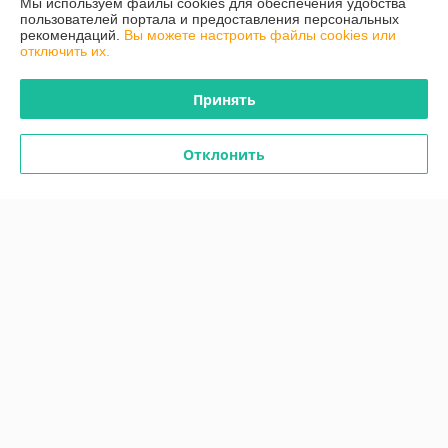
Мы используем файлы cookies для обеспечения удобства
пользователей портала и предоставления персональных
рекомендаций.
Вы можете настроить файлы cookies или
Полная версия сайта
отключить их.
Политика обработки cookies
Принять
Сайт создан на платформе Deal.by
Отклонить
Информация для покупателя
Индивидуальный предприниматель:
Индивидуальный
предприниматель Кузин Андрей Александрович
г.Лида, ул.Южный городок,15-11
Регистрационный номер ЕГР: 591355217
УНП: 591355217
Регистрационный орган: Лидский райисполком