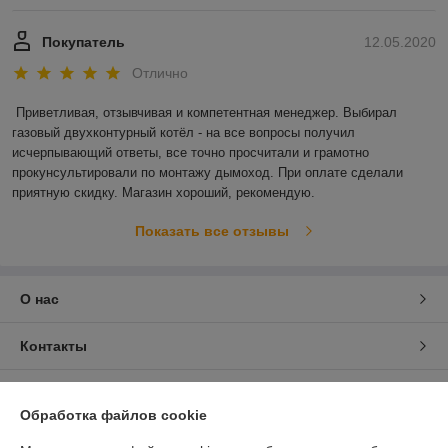
Покупатель
12.05.2020
Отлично
Приветливая, отзывчивая и компетентная менеджер. Выбирал 
газовый двухконтурный котёл - на все вопросы получил 
исчерпывающий ответы, все точно просчитали и грамотно 
прокунсультировали по монтажу дымоход. При оплате сделали 
приятную скидку. Магазин хороший, рекомендую. 
Показать все отзывы
О нас
Контакты
Доставка и оплата
Обработка файлов cookie
График работы