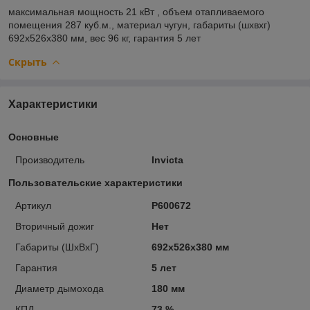
максимальная мощность
21 кВт ,
объем отапливаемого
помещения
287 куб.м.,
материал
чугун,
габариты (шхвхг)
692х526х380 мм,
вес
96 кг,
гарантия
5 лет
Скрыть
Характеристики
Основные
Производитель
Invicta
Пользовательские характеристики
Артикул
Р600672
Вторичный дожиг
Нет
Габариты (ШхВхГ)
692х526х380 мм
Гарантия
5 лет
Диаметр дымохода
180 мм
КПД
73 %