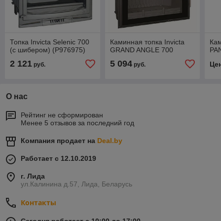
Топка Invicta Selenic 700
Каминная топка Invicta
Кам
(с шибером) (P976975)
GRAND ANGLE 700
PA
2 121
5 094
Це
руб.
руб.
О нас
Рейтинг не сформирован
Менее 5 отзывов за последний год
Компания продает на
Deal.by
Работает с 12.10.2019
г. Лида
ул.Калинина д.57, Лида, Беларусь
Контакты