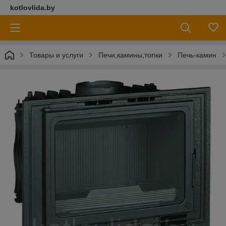
kotlovlida.by
Товары и услуги
Печи,камины,топки
Печь-камин