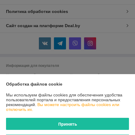
Политика обработки cookies
Сайт создан на платформе Deal.by
Информация для покупателя
Индивидуальный предприниматель:
Индивидуальный
предприниматель Кузин Андрей Александрович
Обработка файлов cookie
г.Лида, ул.Южный городок,15-11
Регистрационный номер ЕГР: 591355217
Мы используем файлы cookies для обеспечения удобства
пользователей портала и предоставления персональных
УНП: 591355217
рекомендаций.
Вы можете настроить файлы cookies или
отключить их.
Регистрационный орган: Лидский райисполком
Дата регистрации компании: 22.08.2016
Принять
Ссылка на свидетельство/лицензию