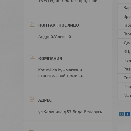
+375 (15) 460-90-00
Городской
Вар
Вре
Габ
Гар
Андрей/Алексей
Диа
КП
Нал
Раз
Kotlovlida.by - магазин
отопительной техники.
Сис
Пло
Ма
ул.Калинина д.57, Лида, Беларусь