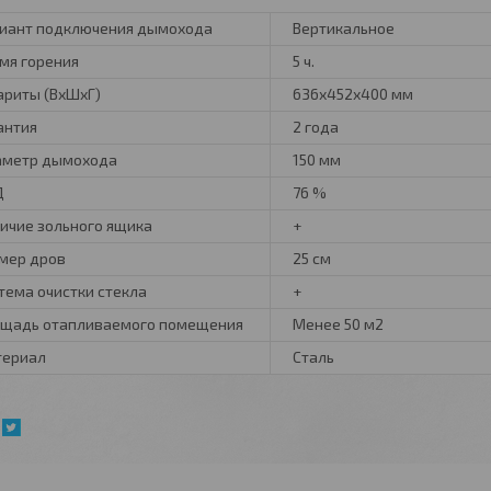
иант подключения дымохода
Вертикальное
мя горения
5 ч.
ариты (ВхШхГ)
636х452х400 мм
антия
2 года
метр дымохода
150 мм
Д
76 %
ичие зольного ящика
+
мер дров
25 см
тема очистки стекла
+
щадь отапливаемого помещения
Менее 50 м2
териал
Сталь