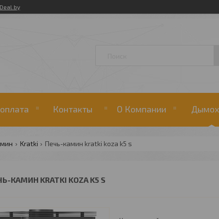
Deal.by
 оплата
Контакты
О Компании
Дымох
амин
Kratki
Печь-камин kratki koza k5 s
ЧЬ-КАМИН KRATKI KOZA K5 S