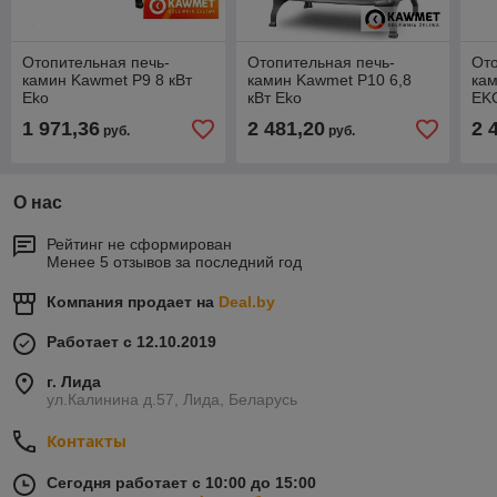
Отопительная печь-
Отопительная печь-
Ото
камин Kawmet P9 8 кВт
камин Kawmet P10 6,8
кам
Eko
кВт Eko
EK
1 971,36
2 481,20
2 
руб.
руб.
О нас
Рейтинг не сформирован
Менее 5 отзывов за последний год
Компания продает на
Deal.by
Работает с 12.10.2019
г. Лида
ул.Калинина д.57, Лида, Беларусь
Контакты
Сегодня работает с 10:00 до 15:00