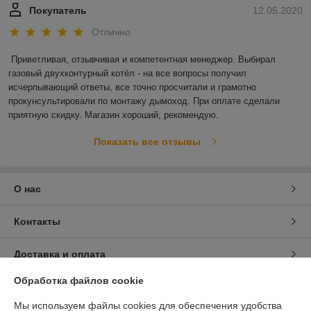
Покупатель
12.05.2020
Отлично
Приветливая, отзывчивая и компетентная менеджер. Выбирал 
газовый двухконтурный котёл - на все вопросы получил 
исчерпывающий ответы, все точно просчитали и грамотно 
прокунсультировали по монтажу дымоход. При оплате сделали 
приятную скидку. Магазин хороший, рекомендую. 
Показать все отзывы
О нас
Контакты
Доставка и оплата
Обработка файлов cookie
График работы
Мы используем файлы cookies для обеспечения удобства