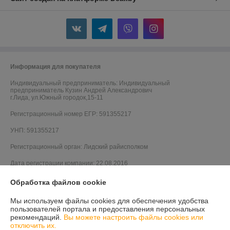
Информация для покупателя
Индивидуальный предприниматель:
Индивидуальный
предприниматель Кузин Андрей Александрович
г.Лида, ул.Южный городок,15-11
Регистрационный номер ЕГР: 591355217
УНП: 591355217
Регистрационный орган: Лидский райисполком
Дата регистрации компании: 22.08.2016
Ссылка на свидетельство/лицензию
Обработка файлов cookie
Местонахождение книги жалоб и предложений: г.Лида,ул.Калинина
Мы используем файлы cookies для обеспечения удобства
д.57
пользователей портала и предоставления персональных
рекомендаций.
Вы можете настроить файлы cookies или
отключить их.