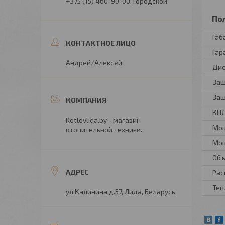
+375 (15) 460-90-00
Городской
По
Габ
Гар
Андрей/Алексей
Дис
Защ
Защ
КП
Kotlovlida.by - магазин
Мощ
отопительной техники.
Мощ
Объ
Рас
Теп
ул.Калинина д.57, Лида, Беларусь