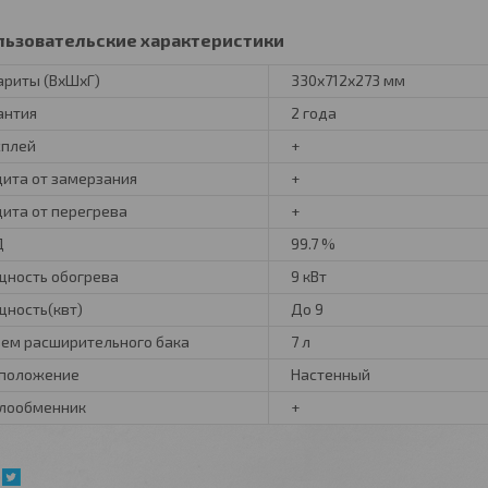
льзовательские характеристики
ариты (ВхШхГ)
330x712x273 мм
антия
2 года
плей
+
ита от замерзания
+
ита от перегрева
+
Д
99.7 %
ность обогрева
9 кВт
ность(квт)
До 9
ем расширительного бака
7 л
положение
Настенный
лообменник
+