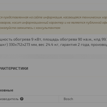
ся представленная на сайте информация, касающаяся технических хар
оваров, носит информационный характер и не является публичной оф
ожалуйста свяжитесь с консультантом
щность обогрева
9 кВт,
площадь обогрева
90 кв.м.,
кпд
99
хшхг)
330x712x273 мм,
вес
24.4 кг,
гарантия
2 года,
произво
РАКТЕРИСТИКИ
новные
изводитель
Bosch