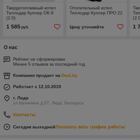
Твердотопливный котел
Отопительный котел
Тве
Теплодар Куппер ОК-9
Теплодар Куппер ПРО 22
Теп
(2.0)
(2.
1 585
1 
Цену уточняйте
руб.
О нас
Рейтинг не сформирован
Менее 5 отзывов за последний год
Компания продает на
Deal.by
Работает с 12.10.2019
г. Лида
ул.Калинина д.57, Лида, Беларусь
Контакты
Показать весь график работы
Сегодня выходной