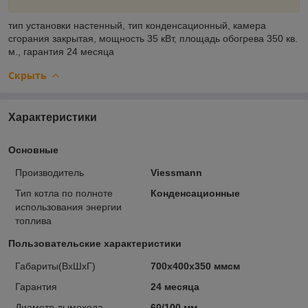
тип установки
настенный,
тип
конденсационный,
камера
сгорания
закрытая,
мощность
35 кВт,
площадь обогрева
350 кв.
м.,
гарантия
24 месяца
Скрыть
Характеристики
Основные
Производитель
Viessmann
Тип котла по полноте
Конденсационные
использования энергии
топлива
Пользовательские характеристики
Габариты(ВхШхГ)
700х400х350 ммсм
Гарантия
24 месяца
Диаметр дымохода
60/100 мм