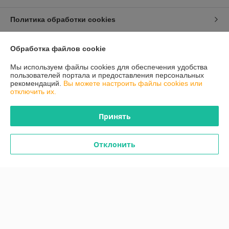
Политика обработки cookies
Сайт создан на платформе Deal.by
Обработка файлов cookie
Мы используем файлы cookies для обеспечения удобства
пользователей портала и предоставления персональных
рекомендаций.
Вы можете настроить файлы cookies или
отключить их.
Информация для покупателя
Принять
Индивидуальный предприниматель:
Индивидуальный
предприниматель Кузин Андрей Александрович
г.Лида, ул.Южный городок,15-11
Отклонить
Регистрационный номер ЕГР: 591355217
УНП: 591355217
Регистрационный орган: Лидский райисполком
Дата регистрации компании: 22.08.2016
Ссылка на свидетельство/лицензию