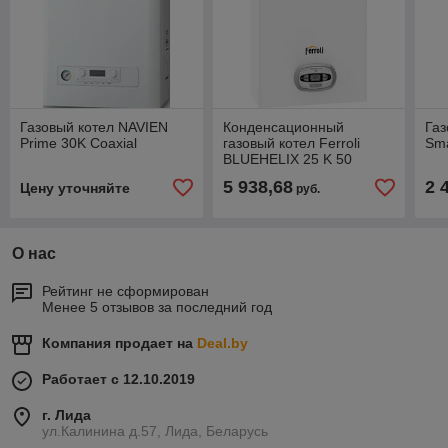
Газовый котел NAVIEN
Конденсационный
Газ
Prime 30K Coaxial
газовый котел Ferroli
Sma
BLUEHELIX 25 K 50
5 938,68
2 
Цену уточняйте
руб.
О нас
Рейтинг не сформирован
Менее 5 отзывов за последний год
Компания продает на
Deal.by
Работает с 12.10.2019
г. Лида
ул.Калинина д.57, Лида, Беларусь