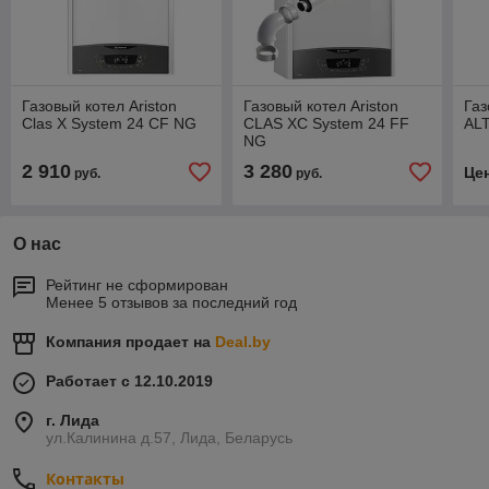
Газовый котел Ariston
Газовый котел Ariston
Газ
Clas X System 24 CF NG
CLAS XС System 24 FF
AL
NG
2 910
3 280
Це
руб.
руб.
О нас
Рейтинг не сформирован
Менее 5 отзывов за последний год
Компания продает на
Deal.by
Работает с 12.10.2019
г. Лида
ул.Калинина д.57, Лида, Беларусь
Контакты