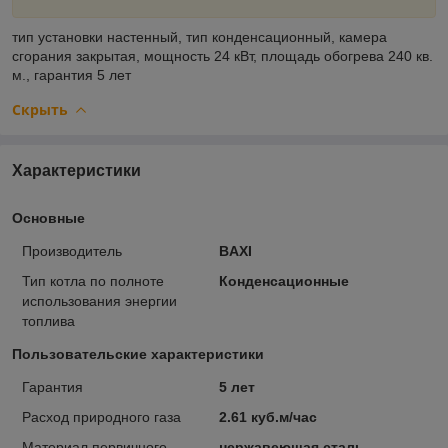
тип установки
настенный,
тип
конденсационный,
камера
сгорания
закрытая,
мощность
24 кВт,
площадь обогрева
240 кв.
м.,
гарантия
5 лет
Скрыть
Характеристики
Основные
Производитель
BAXI
Тип котла по полноте
Конденсационные
использования энергии
топлива
Пользовательские характеристики
Гарантия
5 лет
Расход природного газа
2.61 куб.м/час
Материал первичного
нержавеющая сталь