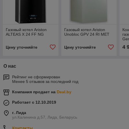
Газовый котел Ariston
Газовый котел Ariston
Ко
ALTEAS X 24 FF NG
Unobloc GPV 24 RI MET
газ
Ge
4 
Цену уточняйте
Цену уточняйте
О нас
Рейтинг не сформирован
Менее 5 отзывов за последний год
Компания продает на
Deal.by
Работает с 12.10.2019
г. Лида
ул.Калинина д.57, Лида, Беларусь
Контакты