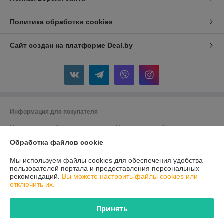
Политика обработки cookies
Сайт создан на платформе Deal.by
Информация для покупателя
Индивидуальный предприниматель:
Индивидуальный
предприниматель Кузин Андрей Александрович
Обработка файлов cookie
г.Лида, ул.Южный городок,15-11
Регистрационный номер ЕГР: 591355217
Мы используем файлы cookies для обеспечения удобства
пользователей портала и предоставления персональных
УНП: 591355217
рекомендаций.
Вы можете настроить файлы cookies или
отключить их.
Регистрационный орган: Лидский райисполком
Дата регистрации компании: 22.08.2016
Принять
Ссылка на свидетельство/лицензию