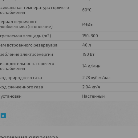
симальная температура горячего
60°C
оснабжения
ериал первичного
медь
лообменника (отопление)
греваемая площадь (m2)
150-300
ем встроенного резервуара
40 л
ребление электроэнергии
190 Вт
изводительность горячего
14 л/мин
оснабжения
ход природного газа
2.78 куб.м/час
ход сжиженного газа
2.04 кг/ч
 установки
Настенный
ФОРМАЦИЯ ДЛЯ ЗАКАЗА