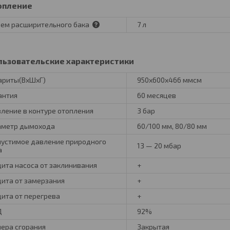
опление
ем расширительного бака
7 л
льзовательские характеристики
ариты(ВхШхГ)
950х600х466 ммсм
антия
60 месяцев
ление в контуре отопления
3 бар
метр дымохода
60/100 мм, 80/80 мм
устимое давление природного
13 — 20 мбар
а
ита насоса от заклинивания
+
ита от замерзания
+
ита от перегрева
+
Д
92%
ера сгорания
Закрытая