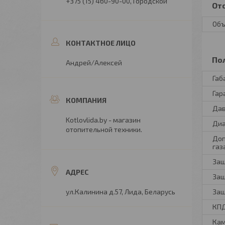
+375 (15) 460-90-00
Городской
От
Объ
По
Андрей/Алексей
Габ
Гар
Дав
Kotlovlida.by - магазин
Диа
отопительной техники.
Доп
газ
Защ
Защ
ул.Калинина д.57, Лида, Беларусь
Защ
КП
Кам