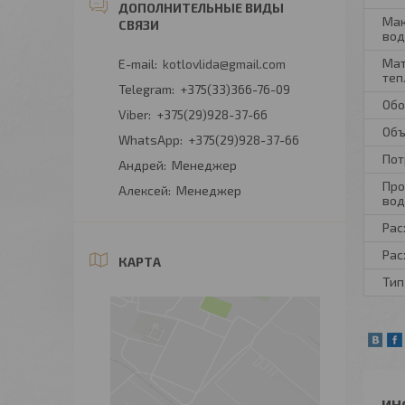
Мак
вод
Мат
kotlovlida@gmail.com
теп
+375(33)366-76-09
Обо
+375(29)928-37-66
Объ
+375(29)928-37-66
Пот
Андрей
Менеджер
Про
Алексей
Менеджер
вод
Рас
Рас
КАРТА
Тип
ИН