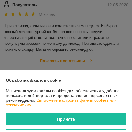
Покупатель
12.05.2020
Отлично
Приветливая, отзывчивая и компетентная менеджер. Выбирал 
газовый двухконтурный котёл - на все вопросы получил 
исчерпывающий ответы, все точно просчитали и грамотно 
прокунсультировали по монтажу дымоход. При оплате сделали 
приятную скидку. Магазин хороший, рекомендую. 
Показать все отзывы
Обработка файлов cookie
О нас
Мы используем файлы cookies для обеспечения удобства
Контакты
пользователей портала и предоставления персональных
рекомендаций.
Вы можете настроить файлы cookies или
отключить их.
Доставка и оплата
Принять
График работы