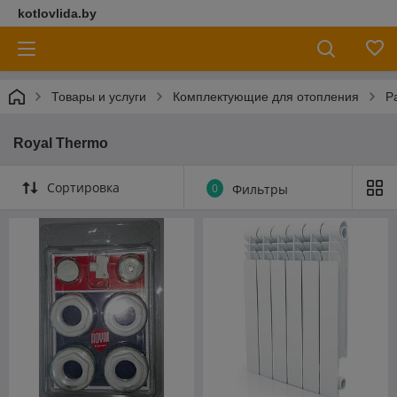
kotlovlida.by
Товары и услуги
Комплектующие для отопления
Р
Royal Thermo
Сортировка
0
Фильтры