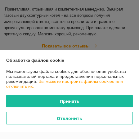
Приветливая, отзывчивая и компетентная менеджер. Выбирал 
газовый двухконтурный котёл - на все вопросы получил 
исчерпывающий ответы, все точно просчитали и грамотно 
прокунсультировали по монтажу дымоход. При оплате сделали 
приятную скидку. Магазин хороший, рекомендую. 
Показать все отзывы
Обработка файлов cookie
О нас
Мы используем файлы cookies для обеспечения удобства
пользователей портала и предоставления персональных
рекомендаций.
Вы можете настроить файлы cookies или
Контакты
отключить их.
Доставка и оплата
Принять
График работы
Отклонить
Полная версия сайта