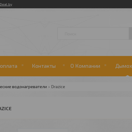
Deal.by
 оплата
Контакты
О Компании
Дымох
ческие водонагреватели
Drazice
AZICE