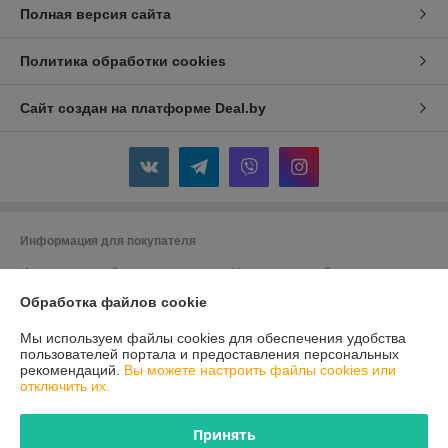
Полная версия сайта
Политика обработки cookies
Сайт создан на платформе Deal.by
Информация для покупателя
Индивидуальный предприниматель:
Индивидуальный
предприниматель Кузин Андрей Александрович
г.Лида, ул.Южный городок,15-11
Обработка файлов cookie
Регистрационный номер ЕГР: 591355217
Мы используем файлы cookies для обеспечения удобства
пользователей портала и предоставления персональных
УНП: 591355217
рекомендаций.
Вы можете настроить файлы cookies или
отключить их.
Регистрационный орган: Лидский райисполком
Дата регистрации компании: 22.08.2016
Принять